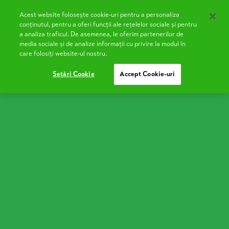
Acest website folosește cookie-uri pentru a personaliza
RO
conținutul, pentru a oferi funcții ale rețelelor sociale și pentru
a analiza traficul. De asemenea, le oferim partenerilor de
media sociale și de analize informații cu privire la modul în
care folosiți website-ul nostru.
Kefir
Setări Cookie
Accept Cookie-uri
Available Options
330g
900g
Light Kefir
The
Kefir Light
is the low-fat version of classic kefir,