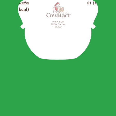
*CZE – Reference consumption of an adult (8400 kj
/ 2000 kcal)
se încarcă...
Discover more Covalact de Țară
products
Butter with 65% fat