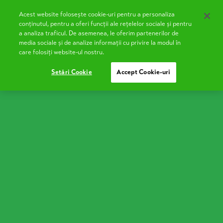
Acest website folosește cookie-uri pentru a personaliza
RO
conținutul, pentru a oferi funcții ale rețelelor sociale și pentru
a analiza traficul. De asemenea, le oferim partenerilor de
media sociale și de analize informații cu privire la modul în
care folosiți website-ul nostru.
Want to know more about
Setări Cookie
Accept Cookie-uri
Covalact de Țară
products, or simply have
a question?
Whatever you're interested in, feel free to ask us
right now. Fill in your details, email address and send