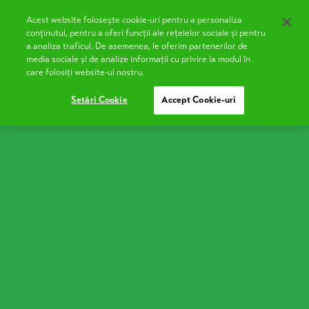
Acest website folosește cookie-uri pentru a personaliza
RO
conținutul, pentru a oferi funcții ale rețelelor sociale și pentru
a analiza traficul. De asemenea, le oferim partenerilor de
media sociale și de analize informații cu privire la modul în
care folosiți website-ul nostru.
Burduf Cheese
Setări Cookie
Accept Cookie-uri
The Burduf Cheese from Covalact de Țară
is a fermented cheese, 100% natural,
creamy, with a strong, slightly spicy
flavour - typical of maturated cheeses. It
can be enjoyed on its own, as it melts in
your mouth, or used in
bulz
(a traditional
Romanian dish) and other rustic recipes.
Burduf Cheese in Natural