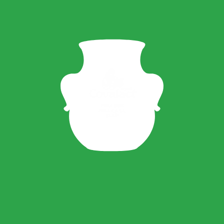
membrane
Burduf Cheese
se încarcă...