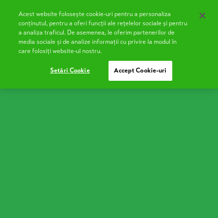
Acest website folosește cookie-uri pentru a personaliza
RO
conținutul, pentru a oferi funcții ale rețelelor sociale și pentru
a analiza traficul. De asemenea, le oferim partenerilor de
media sociale și de analize informații cu privire la modul în
care folosiți website-ul nostru.
Bulgărași de Brânză cu
Setări Cookie
Accept Cookie-uri
Smântână (Cottage
Cheese)
Light Bulgărași de Brânză
The Light
Bulgărași de Brânză
with only 2% fat, is