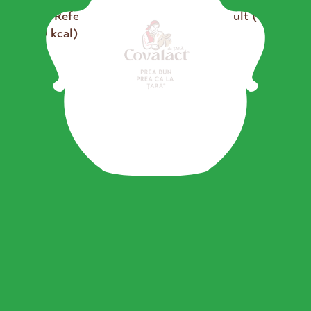
*GDA – Reference consumption of an adult (8400 kj
/ 2000 kcal)
se încarcă...
Discover more Covalact de Țară
products
Smooth Fresh Cow
Cheese