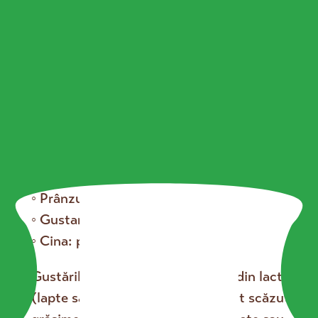
alarmantă a acestora. Cu toate acestea, aceste
afecțiuni pot fi evitate prin respectarea unor reguli
alimentare esențiale, cum ar fi numărul corect de
mese pe zi și evitarea combinațiilor alimentare
dăunătoare.
Reguli pentru o alimentație sănătoasă
Mesele principale și gustările:
◦ Micul dejun: între 7 și 9 dimineața
◦ Gustarea 1: la ora 11
◦ Prânzul: între 13 și 14
◦ Gustarea 2: la ora 17
◦ Cina: până la ora 20
Gustările ar trebui să fie formate din lactate
(lapte sau iaurt simplu cu conținut scăzut de