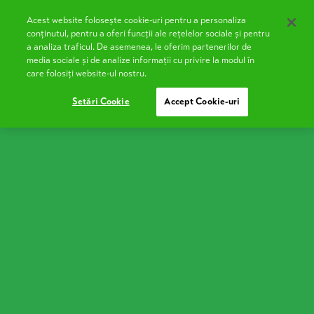
Acest website folosește cookie-uri pentru a personaliza
EN
conținutul, pentru a oferi funcții ale rețelelor sociale și pentru
a analiza traficul. De asemenea, le oferim partenerilor de
media sociale și de analize informații cu privire la modul în
Stil de viață sănătos
care folosiți website-ul nostru.
Setări Cookie
Accept Cookie-uri
Omul primitiv consumă mult mai multe vitamine și o
varietate mai largă de plante decât astăzi. În trecut,
alimentația era mult mai diversificată, având în
vedere că se consumau aproximativ 75 de soiuri de
plante, spre deosebire de prezent, când doar 3
plante — grâul, orezul și porumbul — domină
alimentația omenirii. Introducerea acestor culturi
între secolele XVII – XIX a schimbat semnificativ
alimentația, cu porumbul înlocuind meiul ca
principală cereală pentru populațiile sărace.
Aceste schimbări alimentare au dus la creșterea