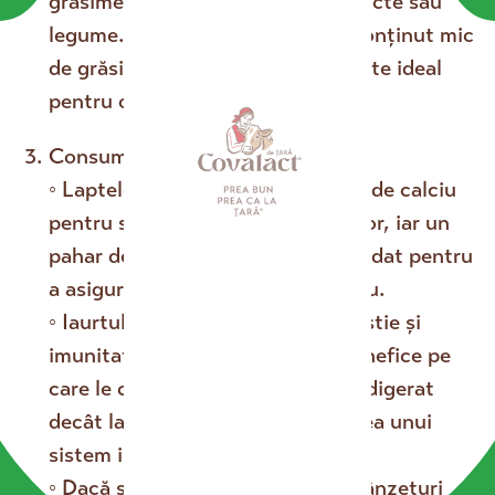
grăsime, aproximativ 200 ml), fructe sau
legume. De exemplu, iaurtul cu conținut mic
de grăsime (2,8%-3% grăsime) este ideal
pentru o gustare sănătoasă.
Consum de lactate:
se încarcă...
◦ Laptele rămâne sursa principală de calciu
pentru sănătatea dinților și oaselor, iar un
pahar de lapte pe zi este recomandat pentru
a asigura necesarul zilnic de calciu.
◦ Iaurtul este benefic pentru digestie și
imunitate, datorită bacteriilor benefice pe
care le conține. Este mai ușor de digerat
decât laptele și ajută la menținerea unui
sistem imunitar sănătos.
◦ Dacă sunteți la dietă, alegeți brânzeturi