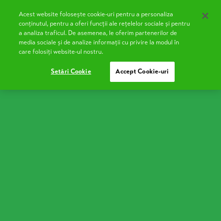
Acest website folosește cookie-uri pentru a personaliza
EN
conținutul, pentru a oferi funcții ale rețelelor sociale și pentru
a analiza traficul. De asemenea, le oferim partenerilor de
media sociale și de analize informații cu privire la modul în
care folosiți website-ul nostru.
Setări Cookie
Accept Cookie-uri
Salată de dovlecei
Gata să încerci o salată de vară fină și ușoară, dar cu
gust bogat și textură catifelată? Iaurtul Cremos
Covalact de Țară face toată magia în această rețetă
simplă și sănătoasă.
Ingrediente:
500 g dovlecei (cu tot cu coajă)
4 linguri ulei de floarea-soarelui (aprox. 25 g)
1 linguriță de muștar