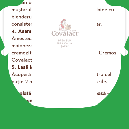
Într-un bol, amestecă iaurtul scurs cu
muștarul, usturoiul și uleiul. Mixează bine cu
blenderul vertical până obții o cremă
consistentă. Potrivește de sare și piper.
4. Asamblează salata.
se încarcă...
Amestecă dovleceii fierți și răciți cu
maioneza de iaurt. Pentru un plus de
cremozitate, adaugă și restul de Iaurt Cremos
Covalact de Țară.
5. Lasă la rece.
Acoperă salata și dă-o la frigider pentru cel
puțin 2 ore, să se întrepătrundă gusturile.
O salată ușoară, parfumată și sănătoasă –
prea bună, prea ca la țară!