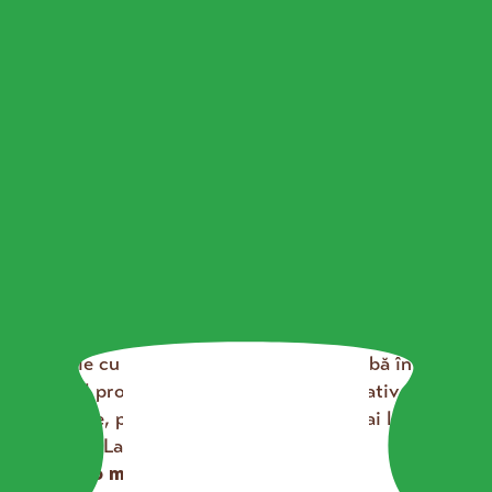
Mod de preparare:
1. Scurge iaurtul pentru o cremă mai densă.
Pune două pahare1/3 din iaurtîntr-o
strecurătoare căptușită cu tifon sau hârtie de
filtru. Lasă la scurs în frigider peste noapte.
Iaurtul se va transforma într-o cremă fină,
perfectă pentru o maioneză ușoară.
2. Pregătește dovleceii.
Rade dovleceii pe răzătoarea mare, cu tot cu
coajă. Presară sare peste ei și lasă-i 5-10
minute să elimine din apă. Apoi pune-i într-o
tigaie cu 50 ml de apă și lasă-i să fiarbă în
sucul propriu, pe foc mediu, aproximativ 10
minute, până se înmoaie bine și nu mai lasă
lichid. Lasă-i la răcit.
3. Fă o maioneză ușoară cu iaurt.