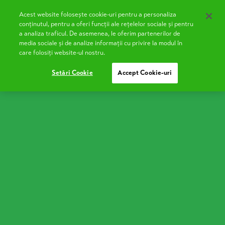
Acest website folosește cookie-uri pentru a personaliza
EN
conținutul, pentru a oferi funcții ale rețelelor sociale și pentru
a analiza traficul. De asemenea, le oferim partenerilor de
media sociale și de analize informații cu privire la modul în
care folosiți website-ul nostru.
Setări Cookie
Accept Cookie-uri
Prajitură Albă ca zăpada
Gata să pregătești o prăjitură clasică, fragedă, cu
cremă de lămâie, foi subțiri și fulgi de cocos?
Ingrediente:
Pentru cremă:
2 gălbenușuri
70 g amidon (sau 90–100 g făină)
200 g zahăr