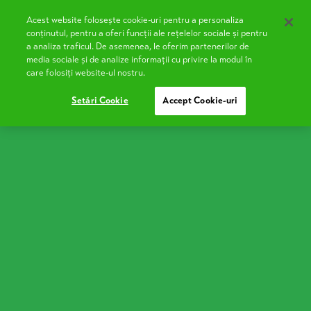
Acest website folosește cookie-uri pentru a personaliza
EN
conținutul, pentru a oferi funcții ale rețelelor sociale și pentru
a analiza traficul. De asemenea, le oferim partenerilor de
media sociale și de analize informații cu privire la modul în
care folosiți website-ul nostru.
Setări Cookie
Accept Cookie-uri
Gogoși pufoase fără drojdie
(minciunele)
Gata să pregătești o porție de minciunele pufoase,
rumene și fragede, ca la bunica acasă?
Ingrediente:
500 g făină albă + extra pentru planșeta de lucru
7 g sare
1 plic praf de copt (10 g)