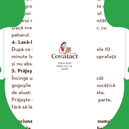
foaie groasă de 0,5–1 cm. Taie fâșii late de 6
cm, apoi în romburi. Crestează mijlocul
fiecărui romb și trece un colț prin crestătură.
Dacă vrei, poți face și gogoși rotunde, cu
paharul.
4. Lasă-le să se usuce puțin
După ce le-ai modelat, lasă minciunelele 10
se încarcă...
minute la aer. Așa se usucă puțin la suprafață
și nu absorb mult ulei la prăjit.
5. Prăjește-le rumene
Încinge uleiul la foc mediu, suficient cât
gogoșile să plutească. Testează cu o bucățică
de aluat: dacă se rumenește ușor, e gata.
Prăjește gogoșile 2 minute pe fiecare parte,
fără să le înghesui în tigaie.
Minciunelele ies rumene, fragede și numai
bune de savurat lângă un pahar de chefir