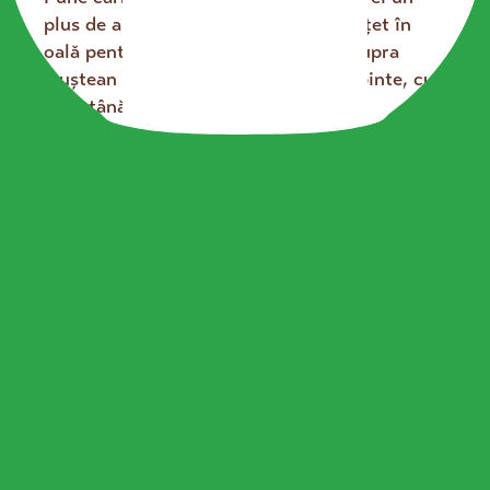
plus de aromă, lasă un ardei iute în oțet în
oală pentru 1-2 minute. Presară deasupra
leuștean verde tocat și servește fierbinte, cu
smântână Covalact de Țară alături.
Borşul e acrișor, cu gust bogat și îți
încălzește sufletul! Prea bun, prea ca la
țară!
Mai multe rețete din categoria:
Fel principal