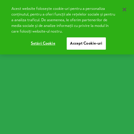
Acest website folosește cookie-uri pentru a personaliza
EN
conținutul, pentru a oferi funcții ale rețelelor sociale și pentru
a analiza traficul. De asemenea, le oferim partenerilor de
media sociale și de analize informații cu privire la modul în
care folosiți website-ul nostru.
Setări Cookie
Accept Cookie-uri
Borș de miel
Gata să pregătești o ciorbă de miel acrișoară, cu
gust bogat și dreasă cu smântână cremoasă? E felul
de mâncare care aduce sărbătoarea în farfurie și în
casǎ!
Ingrediente:
~700 g carne de miel cu os
1 linguriță de sare
1 ardei gras verde sau galben