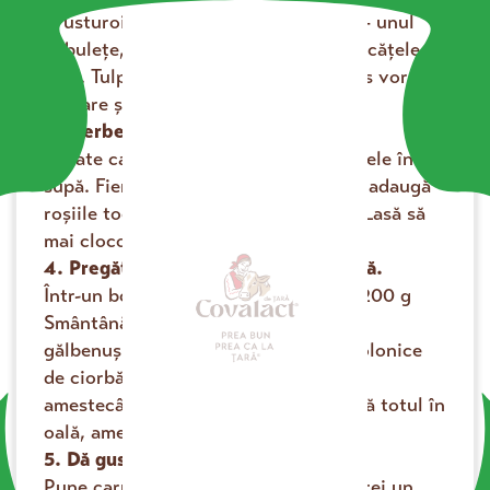
și usturoiul verde rondele, morcovii – unul
cubulețe, unul ras fin, iar țelina în bucățele
mici. Tulpina de țelină și morcovul ras vor da
culoare și aromă aparte.
3. Fierbe legumele.
Scoate carnea din oală și pune legumele în
supă. Fierbe-le până se înmoaie, apoi adaugă
roșiile tocate și borșul fiert separat. Lasă să
mai clocotească puțin împreună.
4. Pregătește dresătura cu smântână.
Într-un bol încăpător, amestecă 150–200 g
se încarcă...
Smântână Covalact de Țară 25% cu
gălbenușurile. Toarnă, treptat, 3-4 polonice
de ciorbă fierbinte peste amestec,
amestecând bine cu telul. Apoi toarnă totul în
oală, amestecând ușor.
5. Dă gust final și servește.
Pune carnea înapoi în ciorbă. Dacă vrei un