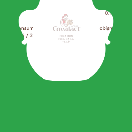
Sare
3.4 g
2
0.1 g
*CR Consumul de referință al unui adult obișnuit
se încarcă...
(8400 kj / 2000 kcal)
Descoperă și alte produse Covalact
de Țară
Lapte 1,5% grăsime