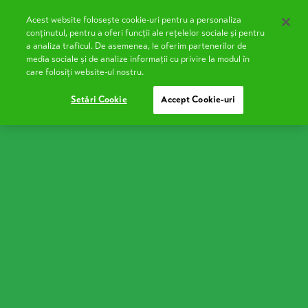
Acest website folosește cookie-uri pentru a personaliza
EN
conținutul, pentru a oferi funcții ale rețelelor sociale și pentru
a analiza traficul. De asemenea, le oferim partenerilor de
media sociale și de analize informații cu privire la modul în
care folosiți website-ul nostru.
Sana
Setări Cookie
Accept Cookie-uri
Variante disponibile
330g
900g
Sana Ușoară
Sana Ușoară
este varianta cu conținut redus de