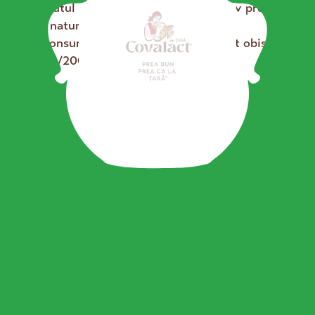
*Conținutul de sare se datorează exclusiv prezenței
în mod natural a sodiului
**CR Consumul de referință al unui adult obișnuit
se încarcă...
(8400Kj/2000Kcal)
Descoperă și alte produse Covalact
de Țară
Brânză Fină de Vaci