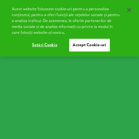
Acest website folosește cookie-uri pentru a personaliza
EN
conținutul, pentru a oferi funcții ale rețelelor sociale și pentru
a analiza traficul. De asemenea, le oferim partenerilor de
media sociale și de analize informații cu privire la modul în
care folosiți website-ul nostru.
Brânză Făgăraș
Setări Cookie
Accept Cookie-uri
Variantă disponibilă
185g
Brânză Făgăraș Ușor
Brânza Făgăraș Ușor
, cu doar 3% grăsime, este un